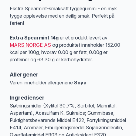
Produktbeskrivelse
Ekstra Spearmint-smaksatt tyggegummi - en myk
tygge opplevelse med en deilig smak. Perfekt på
farten!
Extra Spearmint 14g
er et produkt levert av
MARS NORGE AS
og produktet inneholder 152.00
kcal per 100g, hvorav 0.00 g er fett, 0.00g er
proteiner og 63.30 g er karbohydrater.
Allergener
Varen inneholder allergenene
Soya
Merk
at denne informasjonen er bare til informasjon, sjekk pakkningen og 
Ingredienser
Søtningsmidler (Xylitol 30.7%, Sorbitol, Mannitol,
Aspartam), Acesulfam K, Sukralos; Gummibase,
Fuktighetsbevarende Middel E422, Fortykningsmiddel
E414, Aromaer, Emulgeringsmedel Sojabønnelecitin,
Overflatemiddel E903 og Antioksidant E320.