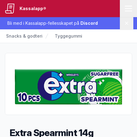
Kassalapp®
Bli med i Kassalapp-fellesskapet på
Discord
Lukk
Snacks & godteri
Tyggegummi
Extra Spearmint 14g