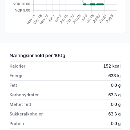
for 'Extra Spearmint 14g'
Næringsinnhold
per 100g
Kalorier
152
kcal
Energi
633
kj
Fett
0.0
g
Karbohydrater
63.3
g
Mettet fett
0.0
g
Sukkeralkoholer
63.3
g
Protein
0.0
g