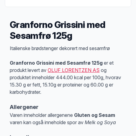
Granforno Grissini med
Sesamfrø 125g
Produktbeskrivelse
Italienske brødstenger dekorert med sesamfrø
Granforno Grissini med Sesamfrø 125g
er et
produkt levert av
OLUF LORENTZEN AS
og
produktet inneholder 444.00 kcal per 100g, hvorav
15.30 g er fett, 15.10g er proteiner og 60.00 g er
karbohydrater.
Allergener
Varen inneholder allergenene
Gluten og Sesam
varen kan også inneholde spor av
Melk og Soya
Merk
at denne informasjonen er bare til informasjon, sjekk pakkningen og 