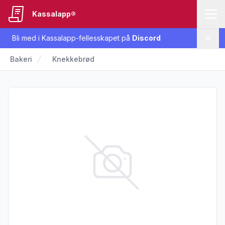
Kassalapp®
Bli med i Kassalapp-fellesskapet på
Discord
Lukk
Bakeri
Knekkebrød