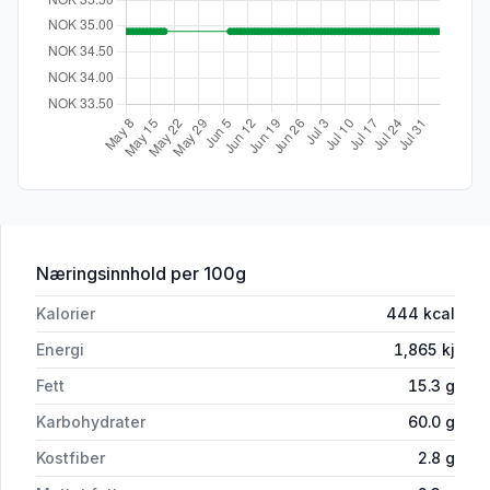
for 'Granforno Grissini med Sesamfrø 
Næringsinnhold
per 100g
Kalorier
444
kcal
Energi
1,865
kj
Fett
15.3
g
Karbohydrater
60.0
g
Kostfiber
2.8
g