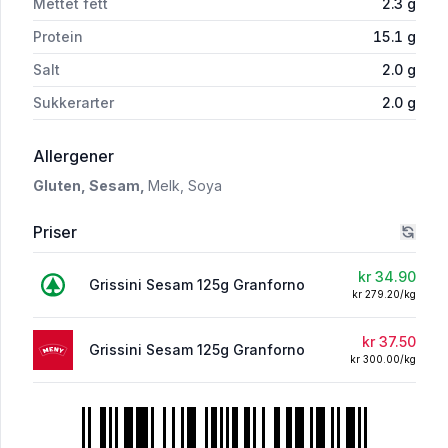
Mettet fett
2.3
g
Protein
15.1
g
Salt
2.0
g
Sukkerarter
2.0
g
i 'Granforno Grissini med Sesamfrø 125g'
Allergener
Gluten,
Sesam,
Melk,
Soya
Priser
kr 34.90
Grissini Sesam 125g Granforno
kr 279.20/kg
kr 37.50
Grissini Sesam 125g Granforno
kr 300.00/kg