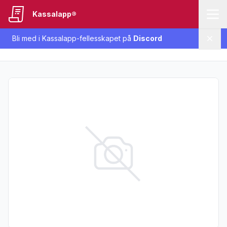
Kassalapp®
Bli med i Kassalapp-fellesskapet på
Discord
Lukk