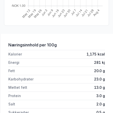
for 'Nurishh Mozarella Slices 200g'
Næringsinnhold
per 100g
Kalorier
1,175
kcal
Energi
281
kj
Fett
20.0
g
Karbohydrater
23.0
g
Mettet fett
13.0
g
Protein
3.0
g
Salt
2.0
g
Sukkerarter
0.5
g