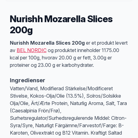
Nurishh Mozarella Slices
200g
Produktbeskrivelse
Nurishh Mozarella Slices 200g
er et produkt levert
av
BEL NORDIC
og produktet inneholder 1175.00
kcal per 100g, hvorav 20.00 g er fett, 3.00g er
proteiner og 23.00 g er karbohydrater.
Ingredienser
Vatten/Vand, Modifierad Stärkelse/Modificeret
Stivelse, Kokos-Olja/Olie (13.5%), Solros/Solsikke
Olja/Olie, Ärt/Ærte Protein, Naturlig Aroma, Salt, Tara
(Caesalpinia Frön/Frø),
Surhetsregulator/Surhedsregulerende Middel: Citron-
Syra/Syre, Naturligt Färgämne/Farvestof/Farge: B-
Karoten, Olivextrakt og B12 Vitamin. Kraftigt Saltad