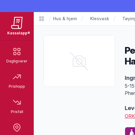
Hus & hjem
Klesvask
Tøym
Matvarer
Kassalapp®
Pe
Ha
Dagligvarer
Pro
Ing
5-15
Prishopp
Phe
Lev
Prisfall
ORK