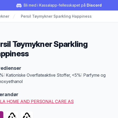
Bli med i Kassalapp-fellesskapet på
Discord
ykner
Persil Tøymykner Sparkling Happiness
rsil Tøymykner Sparkling
ppiness
duktbeskrivelse
redienser
%: Kationiske Overflateaktive Stoffer, <5%: Parfyme og
noxyethanol
erandør
LA HOME AND PERSONAL CARE AS