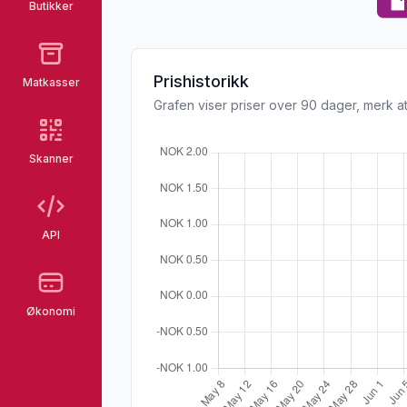
Butikker
Prishistorikk
Matkasser
Grafen viser priser over 90 dager, merk at
Skanner
API
Økonomi