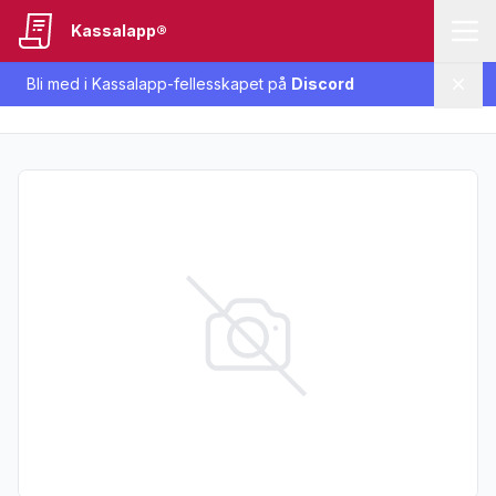
Kassalapp®
Bli med i Kassalapp-fellesskapet på
Discord
Lukk