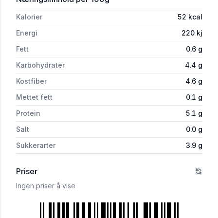
Kalorier
52
kcal
Energi
220
kj
Fett
0.6
g
Karbohydrater
4.4
g
Kostfiber
4.6
g
Mettet fett
0.1
g
Protein
5.1
g
Salt
0.0
g
Sukkerarter
3.9
g
Priser
Ingen priser å vise