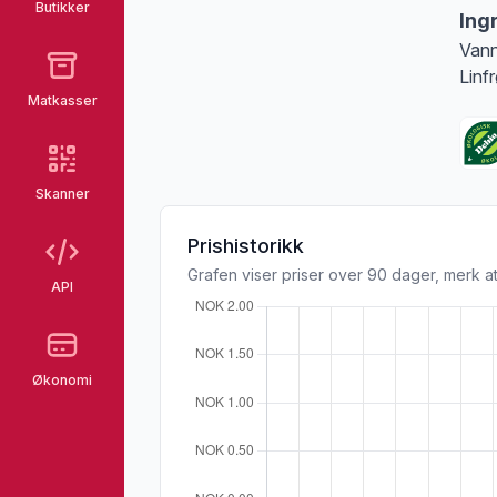
Butikker
Ing
Vann
Linf
Matkasser
Skanner
Prishistorikk
Grafen viser priser over 90 dager, merk at
API
Økonomi