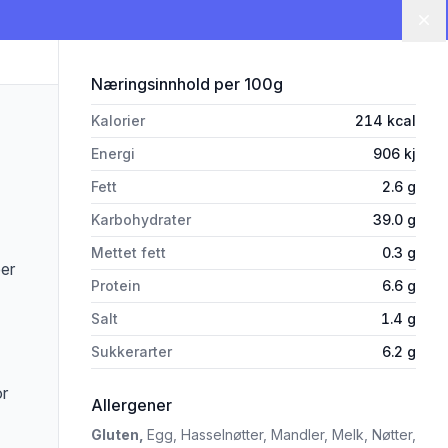
Lu
for 'Kolonihagen Sprøtint Müsl
Næringsinnhold
per 100g
Kalorier
214
kcal
Energi
906
kj
Fett
2.6
g
Karbohydrater
39.0
g
Mettet fett
0.3
g
per
Protein
6.6
g
Salt
1.4
g
Sukkerarter
6.2
g
or
i 'Kolonihagen Sprøtint Müslirundsty
Allergener
Gluten,
Egg,
Hasselnøtter,
Mandler,
Melk,
Nøtter,
rivelsen nøye om du har allergier, vi tar forbehold om at det kan være feil i da