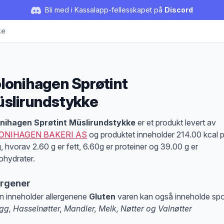
Bli med i Kassalapp-fellesskapet på
Discord
ke
lonihagen Sprøtint
slirundstykke
duktbeskrivelse
nihagen Sprøtint Müslirundstykke
er et produkt levert av
ONIHAGEN BAKERI AS
og produktet inneholder 214.00 kcal 
, hvorav 2.60 g er fett, 6.60g er proteiner og 39.00 g er
ohydrater.
ergener
n inneholder allergenene
Gluten
varen kan også inneholde sp
gg, Hasselnøtter, Mandler, Melk, Nøtter og Valnøtter
at denne informasjonen er bare til informasjon, sjekk pakkningen og innholdsbesk