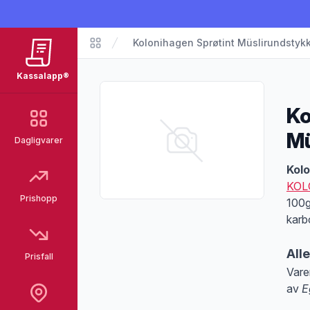
Kolonihagen Sprøtint Müslirundstyk
Matvarer
Kassalapp®
Ko
Mü
Dagligvarer
Pro
Kolo
KOL
Prishopp
100g
karb
All
Prisfall
Vare
av
E
Merk