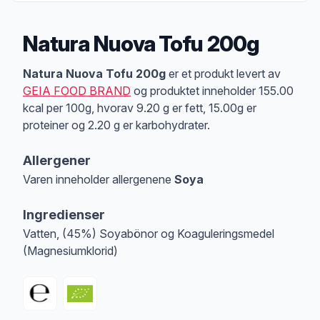
Natura Nuova Tofu 200g
Produktbeskrivelse
Natura Nuova Tofu 200g
er et produkt levert av
GEIA FOOD BRAND
og produktet inneholder 155.00
kcal per 100g, hvorav 9.20 g er fett, 15.00g er
proteiner og 2.20 g er karbohydrater.
Allergener
Varen inneholder allergenene
Soya
Merk
at denne informasjonen er bare til informasjon, sjekk pakkningen og 
Ingredienser
Vatten, (45%) Soyabönor og Koaguleringsmedel
(Magnesiumklorid)