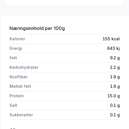
for 'Natura Nuova Tofu 200g'
Næringsinnhold
per 100g
Kalorier
155
kcal
Energi
643
kj
Fett
9.2
g
Karbohydrater
2.2
g
Kostfiber
1.9
g
Mettet fett
1.6
g
Protein
15.0
g
Salt
0.1
g
Sukkerarter
0.1
g