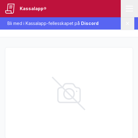
Kassalapp®
Bli med i Kassalapp-fellesskapet på
Discord
Lukk