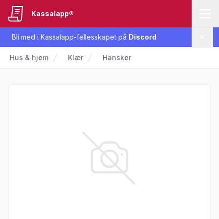
Kassalapp®
Bli med i Kassalapp-fellesskapet på
Discord
Lukk
Hus & hjem
Klær
Hansker