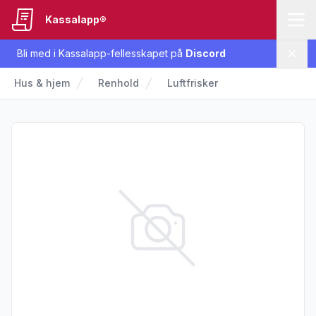
Kassalapp®
Bli med i Kassalapp-fellesskapet på
Discord
Lukk
Hus & hjem
Renhold
Luftfrisker