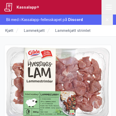
Kassalapp®
Bli med i Kassalapp-fellesskapet på
Discord
Lukk
Kjøtt
Lammekjøtt
Lammekjøtt strimlet