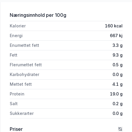
for 'Hverdagslam Strimler 300g Gilde'
Næringsinnhold
per 100g
Kalorier
160
kcal
Energi
667
kj
Enumettet fett
3.3
g
Fett
9.3
g
Flerumettet fett
0.5
g
Karbohydrater
0.0
g
Mettet fett
4.1
g
Protein
19.0
g
Salt
0.2
g
Sukkerarter
0.0
g
Priser