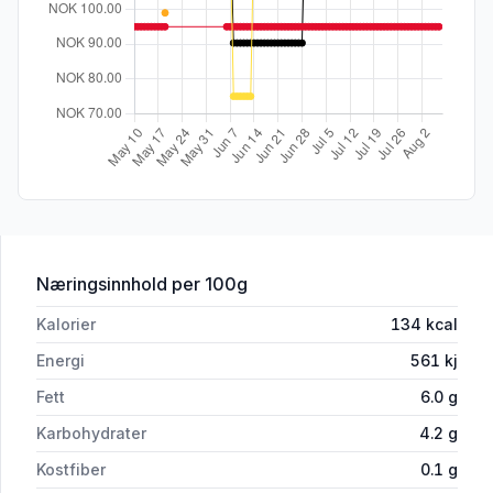
for 'Lofotburger 86% Torsk&Sei 4x125
Næringsinnhold
per 100g
Kalorier
134
kcal
Energi
561
kj
Fett
6.0
g
Karbohydrater
4.2
g
Kostfiber
0.1
g