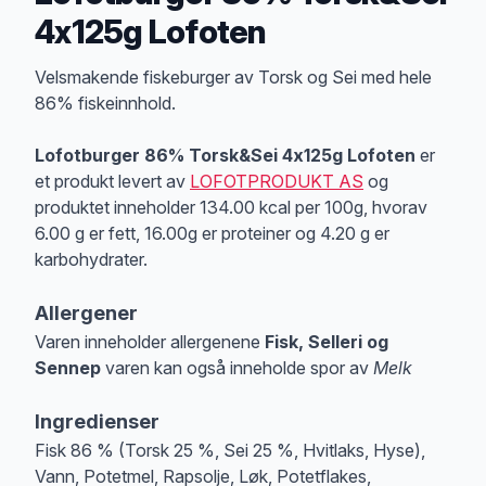
4x125g Lofoten
Produktbeskrivelse
Velsmakende fiskeburger av Torsk og Sei med hele
86% fiskeinnhold.
Lofotburger 86% Torsk&Sei 4x125g Lofoten
er
et produkt levert av
LOFOTPRODUKT AS
og
produktet inneholder 134.00 kcal per 100g, hvorav
6.00 g er fett, 16.00g er proteiner og 4.20 g er
karbohydrater.
Allergener
Varen inneholder allergenene
Fisk, Selleri og
Sennep
varen kan også inneholde spor av
Melk
Merk
at denne informasjonen er bare til informasjon, sjekk pakkningen og 
Ingredienser
Fisk 86 % (Torsk 25 %, Sei 25 %, Hvitlaks, Hyse),
Vann, Potetmel, Rapsolje, Løk, Potetflakes,