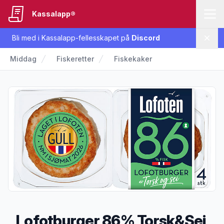
Kassalapp®
Bli med i Kassalapp-fellesskapet på
Discord
Lukk
Middag
Fiskeretter
Fiskekaker
Lofotburger 86% Torsk&Sei