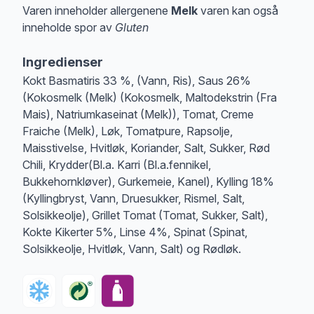
Varen inneholder allergenene
Melk
varen kan også
inneholde spor av
Gluten
Merk
at denne informasjonen er bare til informasjon, sjekk pakkningen og 
Ingredienser
Kokt Basmatiris 33 %, (Vann, Ris), Saus 26%
(Kokosmelk (Melk) (Kokosmelk, Maltodekstrin (Fra
Mais), Natriumkaseinat (Melk)), Tomat, Creme
Fraiche (Melk), Løk, Tomatpure, Rapsolje,
Maisstivelse, Hvitløk, Koriander, Salt, Sukker, Rød
Chili, Krydder(Bl.a. Karri (Bl.a.fennikel,
Bukkehornkløver), Gurkemeie, Kanel), Kylling 18%
(Kyllingbryst, Vann, Druesukker, Rismel, Salt,
Solsikkeolje), Grillet Tomat (Tomat, Sukker, Salt),
Kokte Kikerter 5%, Linse 4%, Spinat (Spinat,
Solsikkeolje, Hvitløk, Vann, Salt) og Rødløk.