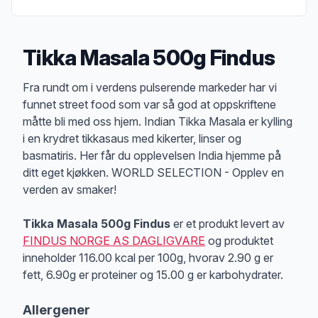
Tikka Masala 500g Findus
Produktbeskrivelse
Fra rundt om i verdens pulserende markeder har vi
funnet street food som var så god at oppskriftene
måtte bli med oss hjem. Indian Tikka Masala er kylling
i en krydret tikkasaus med kikerter, linser og
basmatiris. Her får du opplevelsen India hjemme på
ditt eget kjøkken. WORLD SELECTION - Opplev en
verden av smaker!
Tikka Masala 500g Findus
er et produkt levert av
FINDUS NORGE AS DAGLIGVARE
og produktet
inneholder 116.00 kcal per 100g, hvorav 2.90 g er
fett, 6.90g er proteiner og 15.00 g er karbohydrater.
Allergener