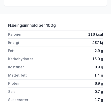
for 'Tikka Masala 500g Findus'
Næringsinnhold
per 100g
Kalorier
116
kcal
Energi
487
kj
Fett
2.9
g
Karbohydrater
15.0
g
Kostfiber
0.9
g
Mettet fett
1.4
g
Protein
6.9
g
Salt
0.7
g
Sukkerarter
1.7
g