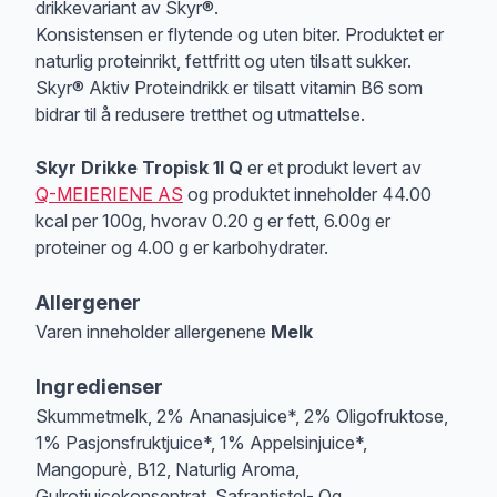
drikkevariant av Skyr®.
Konsistensen er flytende og uten biter. Produktet er
naturlig proteinrikt, fettfritt og uten tilsatt sukker.
Skyr® Aktiv Proteindrikk er tilsatt vitamin B6 som
bidrar til å redusere tretthet og utmattelse.
Skyr Drikke Tropisk 1l Q
er et produkt levert av
Q-MEIERIENE AS
og produktet inneholder 44.00
kcal per 100g, hvorav 0.20 g er fett, 6.00g er
proteiner og 4.00 g er karbohydrater.
Allergener
Varen inneholder allergenene
Melk
Merk
at denne informasjonen er bare til informasjon, sjekk pakkningen og 
Ingredienser
Skummetmelk, 2% Ananasjuice*, 2% Oligofruktose,
1% Pasjonsfruktjuice*, 1% Appelsinjuice*,
Mangopurè, B12, Naturlig Aroma,
Gulrotjuicekonsentrat, Safrantistel- Og