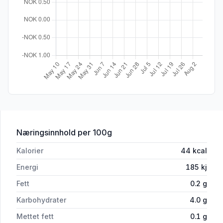
for 'Skyr Drikke Tropisk 1l Q'
Næringsinnhold
per 100g
Kalorier
44
kcal
Energi
185
kj
Fett
0.2
g
Karbohydrater
4.0
g
Mettet fett
0.1
g