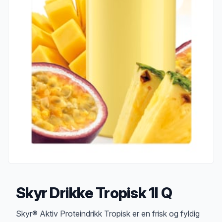
Skyr Drikke Tropisk 1l Q
Produktbeskrivelse
Skyr® Aktiv Proteindrikk Tropisk er en frisk og fyldig