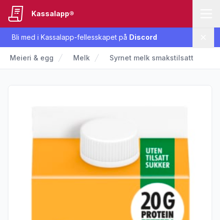
Kassalapp®
Bli med i Kassalapp-fellesskapet på
Discord
Lukk
Meieri & egg
Melk
Syrnet melk smakstilsatt