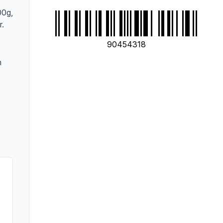
00g,
r.
90454318
n