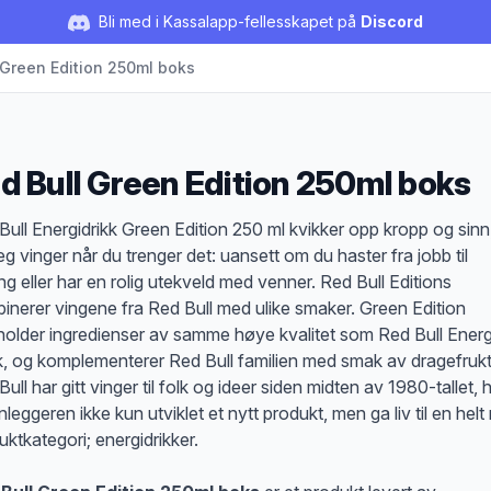
Bli med i Kassalapp-fellesskapet på
Discord
 Green Edition 250ml boks
d Bull Green Edition 250ml boks
duktbeskrivelse
Bull Energidrikk Green Edition 250 ml kvikker opp kropp og sinn
eg vinger når du trenger det: uansett om du haster fra jobb til
ing eller har en rolig utekveld med venner. Red Bull Editions
inerer vingene fra Red Bull med ulike smaker. Green Edition
holder ingredienser av samme høye kvalitet som Red Bull Ener
k, og komplementerer Red Bull familien med smak av dragefrukt
ull har gitt vinger til folk og ideer siden midten av 1980-tallet, 
leggeren ikke kun utviklet et nytt produkt, men ga liv til en helt
uktkategori; energidrikker.