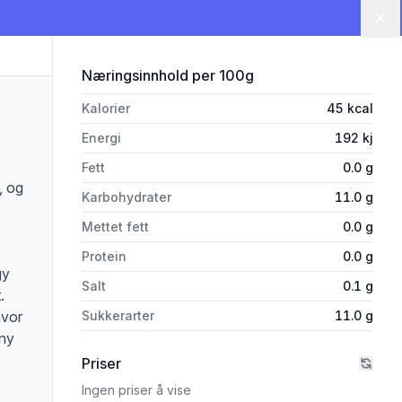
Lu
for 'Red Bull Green Edition 25
Næringsinnhold
per 100g
Kalorier
45
kcal
Energi
192
kj
Fett
0.0
g
, og
Karbohydrater
11.0
g
Mettet fett
0.0
g
Protein
0.0
g
gy
Salt
0.1
g
.
hvor
Sukkerarter
11.0
g
 ny
Priser
Ingen priser å vise