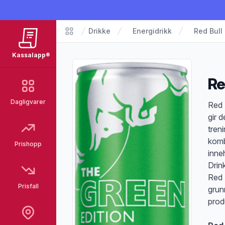
Drikke
Energidrikk
Red Bull
Matvarer
Kassalapp®
Re
Dagligvarer
Pro
Red 
gir d
tren
komb
Prishopp
inne
Drin
Red B
Prisfall
grunn
prod