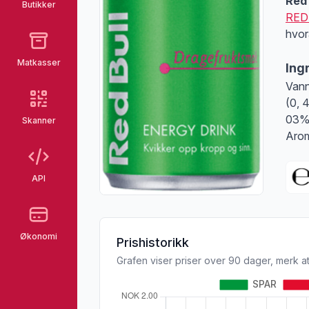
Red 
Butikker
RED
hvor
Matkasser
Ing
Vann
(0, 
03%)
Skanner
Arom
API
Økonomi
Prishistorikk
Grafen viser priser over 90 dager, merk at