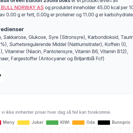
Bull Green Edition 250ml boks
er et produkt levert av
 BULL NORWAY AS
og produktet inneholder 45.00 kcal per 1
av 0.00 g er fett, 0.00g er proteiner og 11.00 g er karbohydrate
redienser
, Sakkarose, Glukose, Syre (Sitronsyre), Karbondioksid, Tauri
4%), Surhetsregulerende Middel (Natriumsitrater), Koffein (0,
, Vitaminer (Niacin, Pantotensyre, Vitamin B6, Vitamin B12),
aer, Fargestoffer (Antocyaner og Briljantblå Fcf)
 vi ikke innhenter priser hver dag så feil kan forekomme.