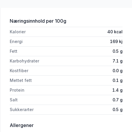
for 'Betasuppe 112g Toro'
Næringsinnhold
per 100g
Kalorier
40
kcal
Energi
169
kj
Fett
0.5
g
Karbohydrater
7.1
g
Kostfiber
0.0
g
Mettet fett
0.1
g
Protein
1.4
g
Salt
0.7
g
Sukkerarter
0.5
g
i 'Betasuppe 112g Toro'
Allergener