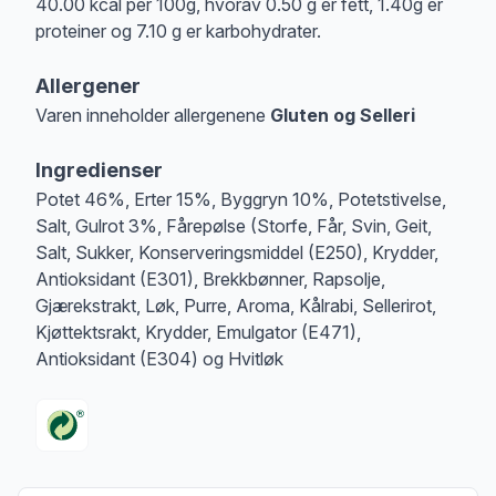
40.00 kcal per 100g, hvorav 0.50 g er fett, 1.40g er
proteiner og 7.10 g er karbohydrater.
Allergener
Varen inneholder allergenene
Gluten og Selleri
Merk
at denne informasjonen er bare til informasjon, sjekk pakkningen og 
Ingredienser
Potet 46%, Erter 15%, Byggryn 10%, Potetstivelse,
Salt, Gulrot 3%, Fårepølse (Storfe, Får, Svin, Geit,
Salt, Sukker, Konserveringsmiddel (E250), Krydder,
Antioksidant (E301), Brekkbønner, Rapsolje,
Gjærekstrakt, Løk, Purre, Aroma, Kålrabi, Sellerirot,
Kjøttektsrakt, Krydder, Emulgator (E471),
Antioksidant (E304) og Hvitløk