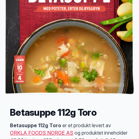
Betasuppe 112g Toro
Produktbeskrivelse
Betasuppe 112g Toro
er et produkt levert av
ORKLA FOODS NORGE AS
og produktet inneholder