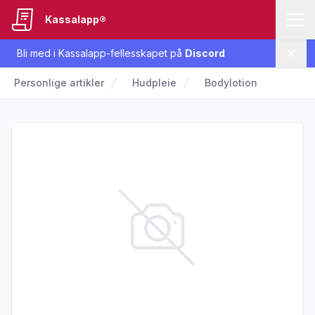
Kassalapp®
Bli med i Kassalapp-fellesskapet på
Discord
Lukk
Personlige artikler
Hudpleie
Bodylotion