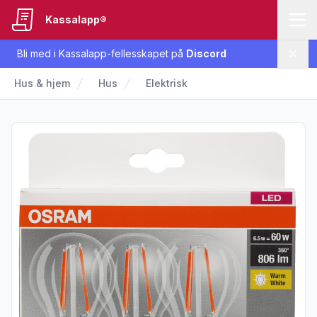
Kassalapp®
Bli med i Kassalapp-fellesskapet på
Discord
Lukk
Hus & hjem
Hus
Elektrisk