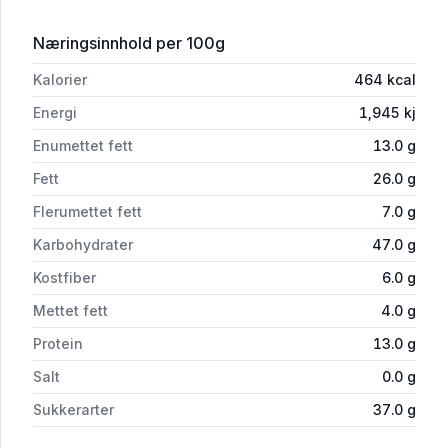
for 'Nøtti Frutti 350g Dln'
Næringsinnhold
per 100g
Kalorier
464
kcal
Energi
1,945
kj
Enumettet fett
13.0
g
Fett
26.0
g
Flerumettet fett
7.0
g
Karbohydrater
47.0
g
Kostfiber
6.0
g
Mettet fett
4.0
g
Protein
13.0
g
Salt
0.0
g
Sukkerarter
37.0
g