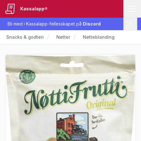
Kassalapp®
Bli med i Kassalapp-fellesskapet på
Discord
Lukk
Snacks & godteri
Nøtter
Nøtteblanding