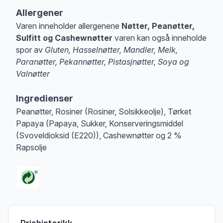
Allergener
Varen inneholder allergenene
Nøtter, Peanøtter,
Sulfitt og Cashewnøtter
varen kan også inneholde
spor av
Gluten, Hasselnøtter, Mandler, Melk,
Paranøtter, Pekannøtter, Pistasjnøtter, Soya og
Valnøtter
Merk
at denne informasjonen er bare til informasjon, sjekk pakkningen og 
Ingredienser
Peanøtter, Rosiner (Rosiner, Solsikkeolje), Tørket
Papaya (Papaya, Sukker, Konserveringsmiddel
(Svoveldioksid (E220)), Cashewnøtter og 2 %
Rapsolje