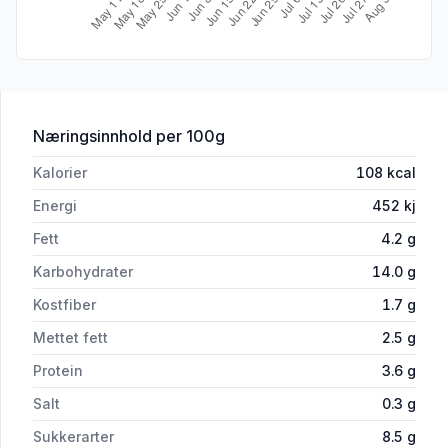
for 'Bygglunsj Blåbær 150g Fjordland'
Næringsinnhold
per 100g
Kalorier
108
kcal
Energi
452
kj
Fett
4.2
g
Karbohydrater
14.0
g
Kostfiber
1.7
g
Mettet fett
2.5
g
Protein
3.6
g
Salt
0.3
g
Sukkerarter
8.5
g