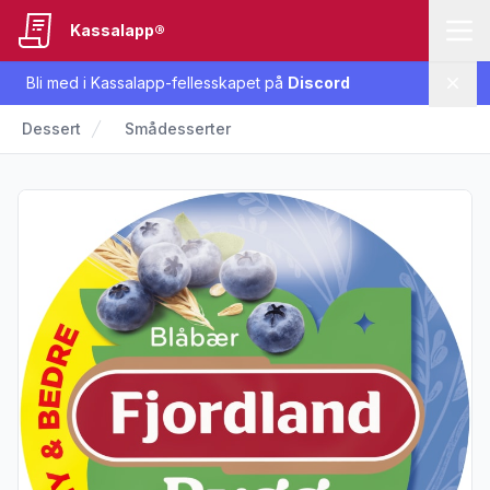
Kassalapp®
Bli med i Kassalapp-fellesskapet på
Discord
Lukk
Dessert
Smådesserter