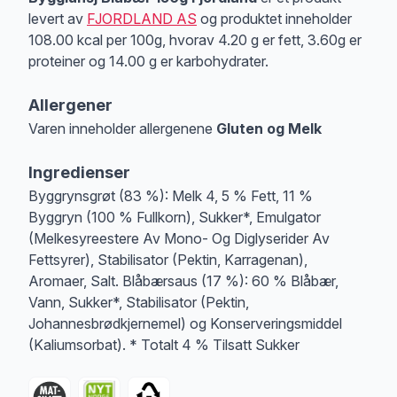
levert av
FJORDLAND AS
og produktet inneholder
108.00 kcal per 100g, hvorav 4.20 g er fett, 3.60g er
proteiner og 14.00 g er karbohydrater.
Allergener
Varen inneholder allergenene
Gluten og Melk
Merk
at denne informasjonen er bare til informasjon, sjekk pakkningen og 
Ingredienser
Byggrynsgrøt (83 %): Melk 4, 5 % Fett, 11 %
Byggryn (100 % Fullkorn), Sukker*, Emulgator
(Melkesyreestere Av Mono- Og Diglyserider Av
Fettsyrer), Stabilisator (Pektin, Karragenan),
Aromaer, Salt. Blåbærsaus (17 %): 60 % Blåbær,
Vann, Sukker*, Stabilisator (Pektin,
Johannesbrødkjernemel) og Konserveringsmiddel
(Kaliumsorbat). * Totalt 4 % Tilsatt Sukker