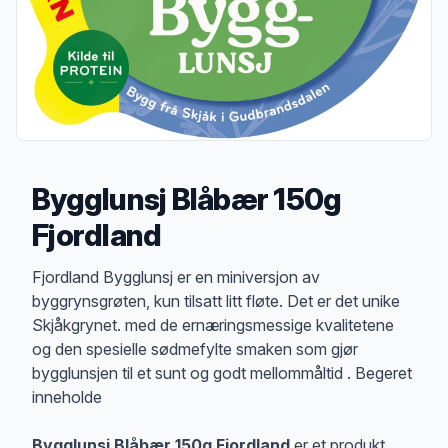
Bygglunsj Blåbær 150g
Fjordland
Produktbeskrivelse
Fjordland Bygglunsj er en miniversjon av
byggrynsgrøten, kun tilsatt litt fløte. Det er det unike
Skjåkgrynet. med de ernæringsmessige kvalitetene
og den spesielle sødmefylte smaken som gjør
bygglunsjen til et sunt og godt mellommåltid . Begeret
inneholde
Bygglunsj Blåbær 150g Fjordland
er et produkt