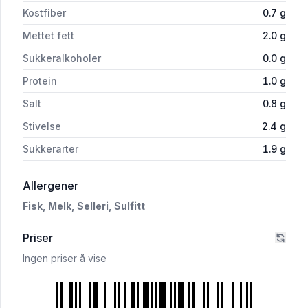
Kostfiber
0.7
g
Mettet fett
2.0
g
Sukkeralkoholer
0.0
g
Protein
1.0
g
Salt
0.8
g
Stivelse
2.4
g
Sukkerarter
1.9
g
i 'Fiskesuppe Base 1l Go'Middag'
Allergener
Fisk,
Melk,
Selleri,
Sulfitt
Priser
Ingen priser å vise