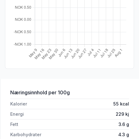
for 'Fiskesuppe Base 1l Go'Middag'
Næringsinnhold
per 100g
Kalorier
55
kcal
Energi
229
kj
Fett
3.6
g
Karbohydrater
4.3
g