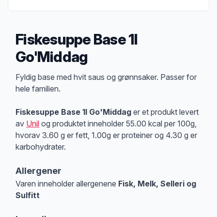
Fiskesuppe Base 1l
Go'Middag
Produktbeskrivelse
Fyldig base med hvit saus og grønnsaker. Passer for
hele familien.
Fiskesuppe Base 1l Go'Middag
er et produkt levert
av
Unil
og produktet inneholder 55.00 kcal per 100g,
hvorav 3.60 g er fett, 1.00g er proteiner og 4.30 g er
karbohydrater.
Allergener
Varen inneholder allergenene
Fisk, Melk, Selleri og
Sulfitt
Merk
at denne informasjonen er bare til informasjon, sjekk pakkningen og 