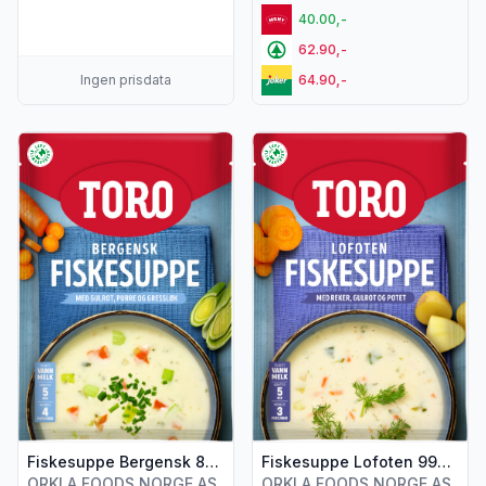
40.00,-
62.90,-
Ingen prisdata
64.90,-
Vis flere detaljer for produktet "Fiskesuppe Bergensk 81g T
Vis flere detaljer for produk
Fiskesuppe Bergensk 81g Toro
Fiskesuppe Lofoten 99g Toro
ORKLA FOODS NORGE AS
ORKLA FOODS NORGE AS