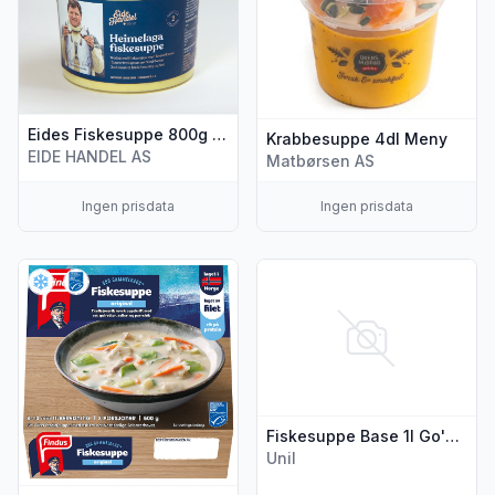
Eides Fiskesuppe 800g Eide Heimelaga
Krabbesuppe 4dl Meny
EIDE HANDEL AS
Matbørsen AS
Ingen prisdata
Ingen prisdata
Vis flere detaljer for produktet "Fiskesuppe God Gammelda
Vis flere detaljer for produkt
Fiskesuppe Base 1l Go'Middag
Unil