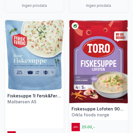
Ingen prisdata
Ingen prisdata
Vis flere detaljer for produktet "Fiskesuppe 1l Fersk&Ferdig"
Vis flere detaljer for produk
Fiskesuppe 1l Fersk&Ferdig
Matbørsen AS
Fiskesuppe Lofoten 90g Toro
Orkla foods norge
25.00,-