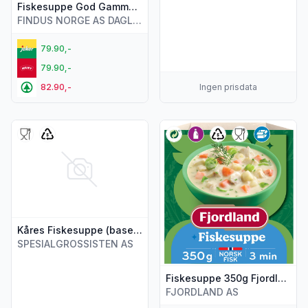
Fiskesuppe God Gammeldags 500g Findus
FINDUS NORGE AS DAGLIGVARE
79.90,-
79.90,-
82.90,-
Ingen prisdata
Vis flere detaljer for produktet "Kåres Fiskesuppe (base) 9
Vis flere detaljer for produkt
Kåres Fiskesuppe (base) 900g Kanda
SPESIALGROSSISTEN AS
Fiskesuppe 350g Fjordland
FJORDLAND AS