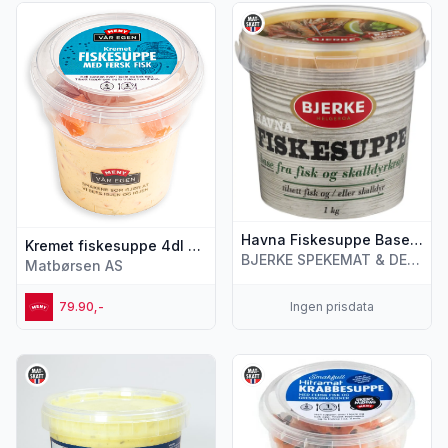
Vis flere detaljer for produktet "Kremet fiskesuppe 4dl + fers
Vis flere detaljer for produkt
Havna Fiskesuppe Base, 1 kg
Kremet fiskesuppe 4dl + fersk fisk
BJERKE SPEKEMAT & DELIKATESSE AS
Matbørsen AS
79.90,-
Ingen prisdata
Vis flere detaljer for produktet "Eides Fiskesuppe 800g Eid
Vis flere detaljer for produk