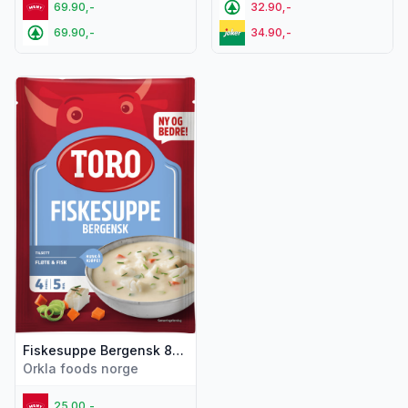
69.90,-
32.90,-
69.90,-
34.90,-
Vis flere detaljer for produktet "Fiskesuppe Bergensk 85g T
Fiskesuppe Bergensk 85g Toro
Orkla foods norge
25.00,-