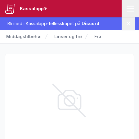
Kassalapp®
Bli med i Kassalapp-fellesskapet på
Discord
Lukk
Middagstilbehør
Linser og frø
Frø