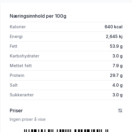
for 'Solsikkefrø Saltet 250g Meray'
Næringsinnhold
per 100g
Kalorier
640
kcal
Energi
2,645
kj
Fett
53.9
g
Karbohydrater
3.0
g
Mettet fett
7.9
g
Protein
29.7
g
Salt
4.0
g
Sukkerarter
3.0
g
Priser
Ingen priser å vise