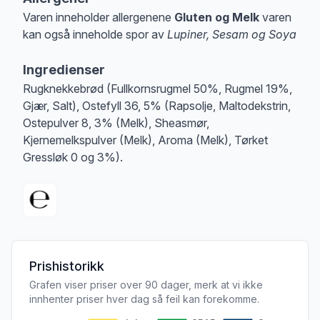
Varen inneholder allergenene
Gluten og Melk
varen
kan også inneholde spor av
Lupiner, Sesam og Soya
Merk
at denne informasjonen er bare til informasjon, sjekk pakkningen og 
Ingredienser
Rugknekkebrød (Fullkornsrugmel 50%, Rugmel 19%,
Gjær, Salt), Ostefyll 36, 5% (Rapsolje, Maltodekstrin,
Ostepulver 8, 3% (Melk), Sheasmør,
Kjernemelkspulver (Melk), Aroma (Melk), Tørket
Gressløk 0 og 3%).
Prishistorikk
Grafen viser priser over 90 dager, merk at vi ikke
innhenter priser hver dag så feil kan forekomme.