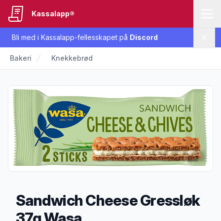
Kassalapp®
Bli med i Kassalapp-fellesskapet på
Discord
Lukk
Bakeri
Knekkebrød
Sandwich Cheese Gressløk
37g Wasa