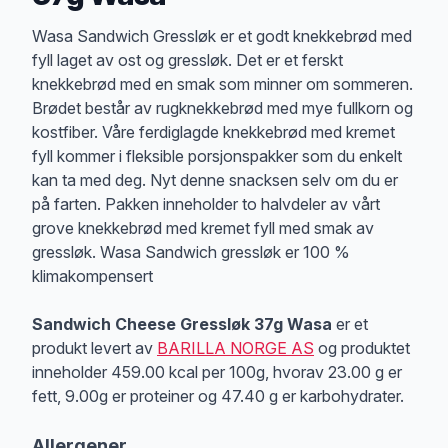
Produktbeskrivelse
Wasa Sandwich Gressløk er et godt knekkebrød med
fyll laget av ost og gressløk. Det er et ferskt
knekkebrød med en smak som minner om sommeren.
Brødet består av rugknekkebrød med mye fullkorn og
kostfiber. Våre ferdiglagde knekkebrød med kremet
fyll kommer i fleksible porsjonspakker som du enkelt
kan ta med deg. Nyt denne snacksen selv om du er
på farten. Pakken inneholder to halvdeler av vårt
grove knekkebrød med kremet fyll med smak av
gressløk. Wasa Sandwich gressløk er 100 %
klimakompensert
Sandwich Cheese Gressløk 37g Wasa
er et
produkt levert av
BARILLA NORGE AS
og produktet
inneholder 459.00 kcal per 100g, hvorav 23.00 g er
fett, 9.00g er proteiner og 47.40 g er karbohydrater.
Allergener