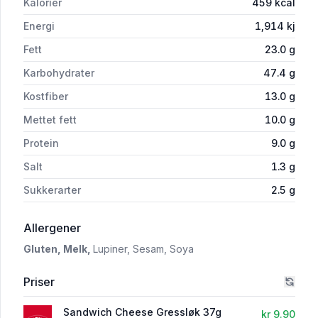
Kalorier
459
kcal
Energi
1,914
kj
Fett
23.0
g
Karbohydrater
47.4
g
Kostfiber
13.0
g
Mettet fett
10.0
g
Protein
9.0
g
Salt
1.3
g
Sukkerarter
2.5
g
i 'Sandwich Cheese Gressløk 37g Wasa'
Allergener
Gluten,
Melk,
Lupiner,
Sesam,
Soya
Priser
Sandwich Cheese Gressløk 37g
kr 9.90