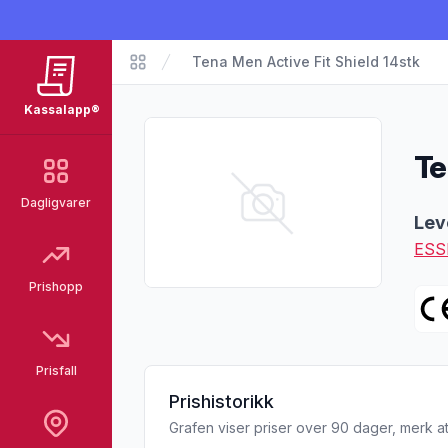
Tena Men Active Fit Shield 14stk
Matvarer
Kassalapp®
Te
Dagligvarer
Pro
Lev
ESS
Prishopp
Prisfall
Prishistorikk
Grafen viser priser over 90 dager, merk at