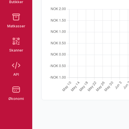
Butikker
Matkasser
Skanner
API
Økonomi