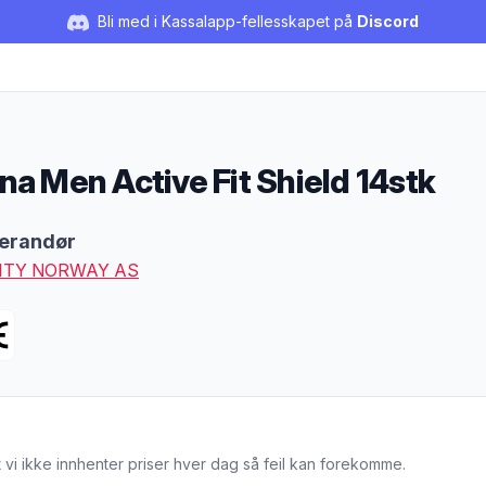
Bli med i Kassalapp-fellesskapet på
Discord
na Men Active Fit Shield 14stk
duktbeskrivelse
erandør
ITY NORWAY AS
 vi ikke innhenter priser hver dag så feil kan forekomme.