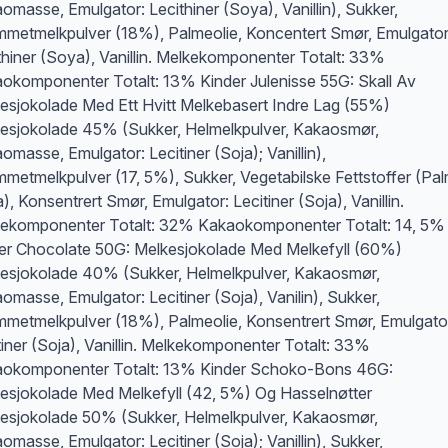
omasse, Emulgator: Lecithiner (Soya), Vanillin), Sukker,
metmelkpulver (18%), Palmeolie, Koncentert Smør, Emulgator
thiner (Soya), Vanillin. Melkekomponenter Totalt: 33%
okomponenter Totalt: 13% Kinder Julenisse 55G: Skall Av
esjokolade Med Ett Hvitt Melkebasert Indre Lag (55%)
esjokolade 45% (Sukker, Helmelkpulver, Kakaosmør,
omasse, Emulgator: Lecitiner (Soja); Vanillin),
metmelkpulver (17, 5%), Sukker, Vegetabilske Fettstoffer (Pal
), Konsentrert Smør, Emulgator: Lecitiner (Soja), Vanillin.
ekomponenter Totalt: 32% Kakaokomponenter Totalt: 14, 5%
er Chocolate 50G: Melkesjokolade Med Melkefyll (60%)
esjokolade 40% (Sukker, Helmelkpulver, Kakaosmør,
omasse, Emulgator: Lecitiner (Soja), Vanilin), Sukker,
metmelkpulver (18%), Palmeolie, Konsentrert Smør, Emulgato
tiner (Soja), Vanillin. Melkekomponenter Totalt: 33%
okomponenter Totalt: 13% Kinder Schoko-Bons 46G:
esjokolade Med Melkefyll (42, 5%) Og Hasselnøtter
esjokolade 50% (Sukker, Helmelkpulver, Kakaosmør,
omasse, Emulgator: Lecitiner (Soja); Vanillin), Sukker,