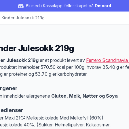
Bli med i Kassalapp-fellesskapet på
Discord
Kinder Julesokk 219g
nder Julesokk 219g
duktbeskrivelse
er Julesokk 219g
er et produkt levert av
Ferrero Scandinavia
roduktet inneholder 570.50 kcal per 100g, hvorav 35.40 g er fe
g er proteiner og 53.70 g er karbohydrater.
ergener
n inneholder allergenene
Gluten, Melk, Nøtter og Soya
at denne informasjonen er bare til informasjon, sjekk pakkningen og innholdsbesk
redienser
er Maxi 21G: Melkesjokolade Med Melkefyll (60%)
esjokolade 40%, (Sukker, Helmelkpulver, Kakaosmør,