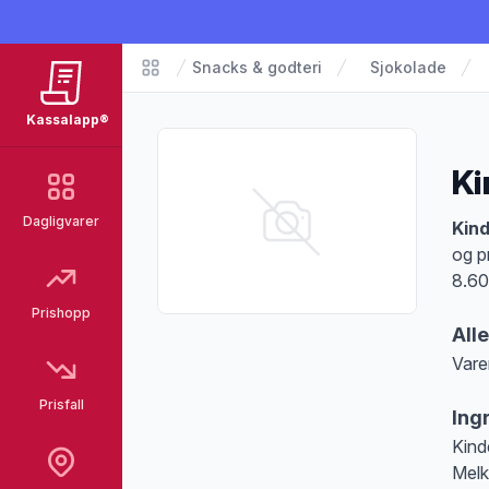
Snacks & godteri
Sjokolade
Matvarer
Kassalapp®
Ki
Dagligvarer
Pro
Kind
og p
8.60
Prishopp
All
Vare
Merk
Prisfall
Ing
Kind
Melk