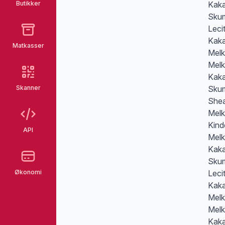
Butikker
Kaka
Skum
Leci
Kaka
Matkasser
Melk
Melk
Kaka
Skanner
Skum
Shea
Melk
Kind
API
Melk
Kaka
Skum
Økonomi
Leci
Kaka
Melk
Melk
Kaka