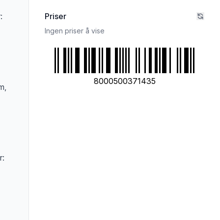
:
Priser
Ingen priser å vise
8000500371435
m,
r: