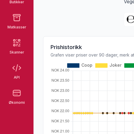
Vege
Butikker
Matkasser
Prishistorikk
Skanner
Grafen viser priser over 90 dager, merk at
API
Økonomi