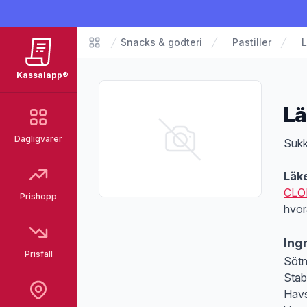
Snacks & godteri
Pastiller
L
Matvarer
Kassalapp®
Lä
Dagligvarer
Pro
Sukk
Läke
CLO
Prishopp
hvor
Ing
Prisfall
Sötn
Stab
Havs