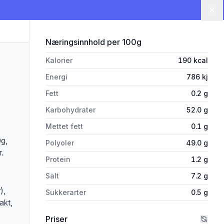
Lu
for 'Läkerol Classic Seasalt 25
Næringsinnhold
per 100g
Kalorier
190
kcal
Energi
786
kj
Fett
0.2
g
Karbohydrater
52.0
g
Mettet fett
0.1
g
0g,
Polyoler
49.0
g
r.
Protein
1.2
g
Salt
7.2
g
),
Sukkerarter
0.5
g
akt,
Priser