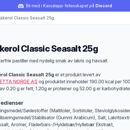
Bli med i Kassalapp-fellesskapet på
Discord
äkerol Classic Seasalt 25g
kerol Classic Seasalt 25g
duktbeskrivelse
erfrie pastiller med nydelig smak av lakris og havsalt
rol Classic Seasalt 25g
er et produkt levert av
ETTA NORGE AS
og produktet inneholder 190.00 kcal per 10
av 0.20 g er fett, 1.20g er proteiner og 52.00 g er karbohydrate
redienser
ingsmedel/Sødestoffer (Maltitoler, Sorbitoler, Steviolglykosider
iliseringsmedel/Stabilisator (Gummi Arabicum), Salt, Lakritsextr
salt, Aromer, Fläderbärs-/Hyldebær/Hyllebær Ekstrakt,