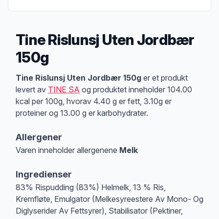
Tine Rislunsj Uten Jordbær
150g
Produktbeskrivelse
Tine Rislunsj Uten Jordbær 150g
er et produkt
levert av
TINE SA
og produktet inneholder 104.00
kcal per 100g, hvorav 4.40 g er fett, 3.10g er
proteiner og 13.00 g er karbohydrater.
Allergener
Varen inneholder allergenene
Melk
Merk
at denne informasjonen er bare til informasjon, sjekk pakkningen og 
Ingredienser
83% Rispudding (83%) Helmelk, 13 % Ris,
Kremfløte, Emulgator (Melkesyreestere Av Mono- Og
Diglyserider Av Fettsyrer), Stabilisator (Pektiner,