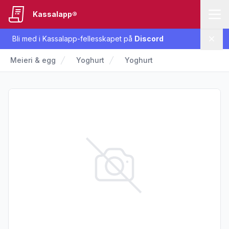
Kassalapp®
Bli med i Kassalapp-fellesskapet på
Discord
Lukk
Meieri & egg
Yoghurt
Yoghurt