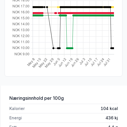
for 'Tine Rislunsj Uten Jordbær 150g'
Næringsinnhold
per 100g
Kalorier
104
kcal
Energi
436
kj