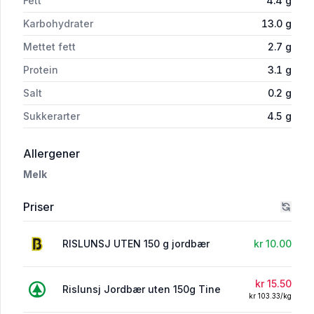
Fett
4.4
g
Karbohydrater
13.0
g
Mettet fett
2.7
g
Protein
3.1
g
Salt
0.2
g
Sukkerarter
4.5
g
i 'Tine Rislunsj Uten Jordbær 150g'
Allergener
Melk
Priser
RISLUNSJ UTEN 150 g jordbær
kr 10.00
kr 15.50
Rislunsj Jordbær uten 150g Tine
kr 103.33/kg