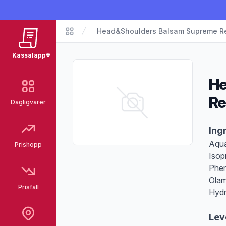
Head&Shoulders Balsam Supreme Re
Matvarer
Kassalapp®
He
Re
Dagligvarer
Pro
Ing
Aqua
Prishopp
Isop
Phen
Olam
Prisfall
Hydr
Lev