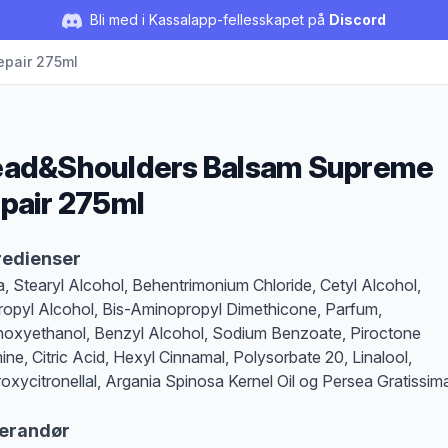
Bli med i Kassalapp-fellesskapet på
Discord
pair 275ml
ad&Shoulders Balsam Supreme
pair 275ml
duktbeskrivelse
redienser
, Stearyl Alcohol, Behentrimonium Chloride, Cetyl Alcohol,
ropyl Alcohol, Bis-Aminopropyl Dimethicone, Parfum,
oxyethanol, Benzyl Alcohol, Sodium Benzoate, Piroctone
ine, Citric Acid, Hexyl Cinnamal, Polysorbate 20, Linalool,
oxycitronellal, Argania Spinosa Kernel Oil og Persea Gratissima
erandør