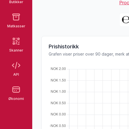
Butikker
Proc
Matkasser
Prishistorikk
Skanner
Grafen viser priser over 90 dager, merk at
API
Økonomi