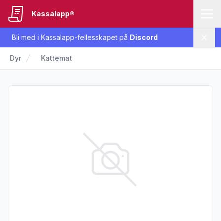
Kassalapp®
Bli med i Kassalapp-fellesskapet på
Discord
Lukk
Dyr
Kattemat