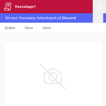
Kassalapp®
Bli med i Kassalapp-fellesskapet på
Discord
Lukk
Drikke
Vann
Vann