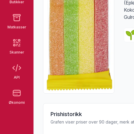
Butikker
(Epl
Koko
Gulr
Matkasser
Skanner
API
Økonomi
Prishistorikk
Grafen viser priser over 90 dager, merk at