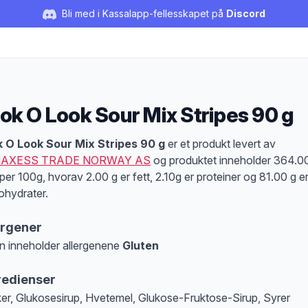
Bli med i Kassalapp-fellesskapet på
Discord
ok O Look Sour Mix Stripes 90 g
duktbeskrivelse
 O Look Sour Mix Stripes 90 g
er et produkt levert av
AXESS TRADE NORWAY AS
og produktet inneholder 364.0
 per 100g, hvorav 2.00 g er fett, 2.10g er proteiner og 81.00 g e
ohydrater.
ergener
n inneholder allergenene
Gluten
at denne informasjonen er bare til informasjon, sjekk pakkningen og innholdsbesk
redienser
er, Glukosesirup, Hvetemel, Glukose-Fruktose-Sirup, Syrer