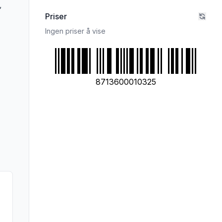
,
Priser
Ingen priser å vise
8713600010325