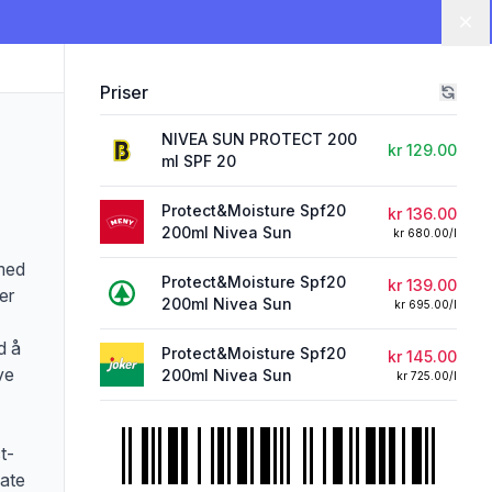
Lu
Priser
NIVEA SUN PROTECT 200
kr 129.00
ml SPF 20
Protect&Moisture Spf20
kr 136.00
200ml Nivea Sun
kr 680.00/l
med
Protect&Moisture Spf20
kr 139.00
er
200ml Nivea Sun
kr 695.00/l
d å
Protect&Moisture Spf20
kr 145.00
ve
200ml Nivea Sun
kr 725.00/l
t-
xate