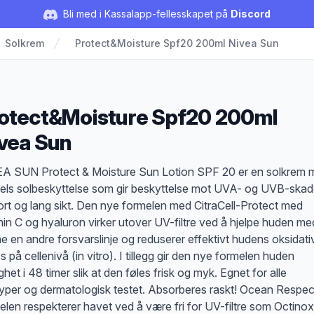
Bli med i Kassalapp-fellesskapet på
Discord
Solkrem
Protect&Moisture Spf20 200ml Nivea Sun
otect&Moisture Spf20 200ml
vea Sun
duktbeskrivelse
A SUN Protect & Moisture Sun Lotion SPF 20 er en solkrem 
els solbeskyttelse som gir beskyttelse mot UVA- og UVB-skad
ort og lang sikt. Den nye formelen med CitraCell-Protect med
min C og hyaluron virker utover UV-filtre ved å hjelpe huden me
e en andre forsvarslinje og reduserer effektivt hudens oksidati
s på cellenivå (in vitro). I tillegg gir den nye formelen huden
ghet i 48 timer slik at den føles frisk og myk. Egnet for alle
yper og dermatologisk testet. Absorberes raskt! Ocean Respec
elen respekterer havet ved å være fri for UV-filtre som Octino