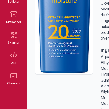
Butikker
Oxyb
badi
du f
leng
Matkasser
hels
prod
over
Skanner
Ing
Aqua
Ethy
API
Meth
Hydr
Gum,
Økonomi
Alco
Sily
Meth
Meth