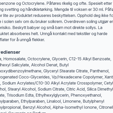
enzone og Octocrylene. Påføres rikelig og ofte. Spesielt etter
ng svetting og håndkletørking. Mengde til voksen er 30 ml. Påf
or lite av produktet reduseres beskyttelsen. Opphold deg ikke fo
e i solen selv om du bruker solkrem. Overdreven soling utgjør e
erisiko. Beskytt babyer og små barn mot direkte sollys. La
uktet absorberes helt. Unngå kontakt med tekstiler og harde
flater for å unngå flekker.
redienser
, Homosalate, Octocrylene, Glycerin, C12-15 Alkyl Benzoate,
lhexyl Salicylate, Alcohol Denat, Butyl
oxydibenzoylmethane, Glyceryl Stearate Citrate, Panthenol,
ogenated Coco-Glycerides, Vp/Hexadecene Copolymer, Xan
 Sodium Acrylates/C10-30 Alkyl Acrylate Crosspolymer, Cety
hol, Stearyl Alcohol, Sodium Citrate, Citric Acid, Silica Dimethy
late, Trisodium Edta, Ethylhexylglycerin, Phenoxyethanol,
ylparaben, Ethylparaben, Linalool, Limonene, Butylphenyl
ylpropional, Benzyl Alcohol, Alpha-Isomethyl Ionone, Citronell