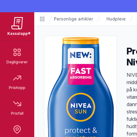
Personlige artikler
Hudpleie
Matvarer
Kassalapp®
Pr
Ni
Dagligvarer
Pro
NIVE
midd
Prishopp
på k
vita
dann
stres
Prisfall
fukti
hudt
form