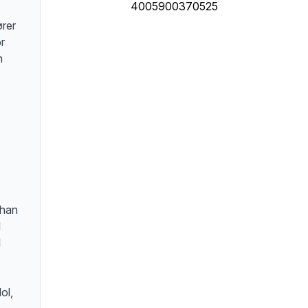
4005900370525
ører
r
n
than
l
l
ol,