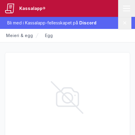
Kassalapp®
Bli med i Kassalapp-fellesskapet på
Discord
Lukk
Meieri & egg
Egg