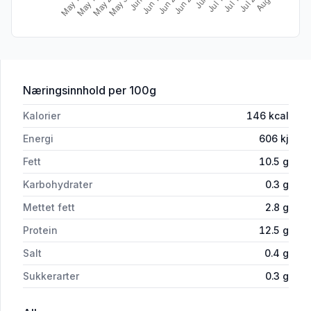
for 'Egg Frie Høner M/L 12stk Vingulma
Næringsinnhold
per 100g
Kalorier
146
kcal
Energi
606
kj
Fett
10.5
g
Karbohydrater
0.3
g
Mettet fett
2.8
g
Protein
12.5
g
Salt
0.4
g
Sukkerarter
0.3
g