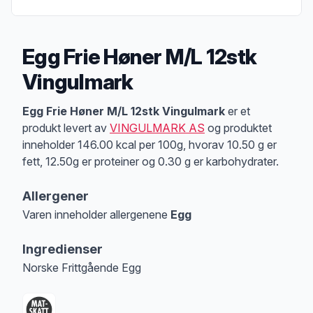
Egg Frie Høner M/L 12stk
Vingulmark
Produktbeskrivelse
Egg Frie Høner M/L 12stk Vingulmark
er et
produkt levert av
VINGULMARK AS
og produktet
inneholder 146.00 kcal per 100g, hvorav 10.50 g er
fett, 12.50g er proteiner og 0.30 g er karbohydrater.
Allergener
Varen inneholder allergenene
Egg
Merk
at denne informasjonen er bare til informasjon, sjekk pakkningen og 
Ingredienser
Norske Frittgående Egg