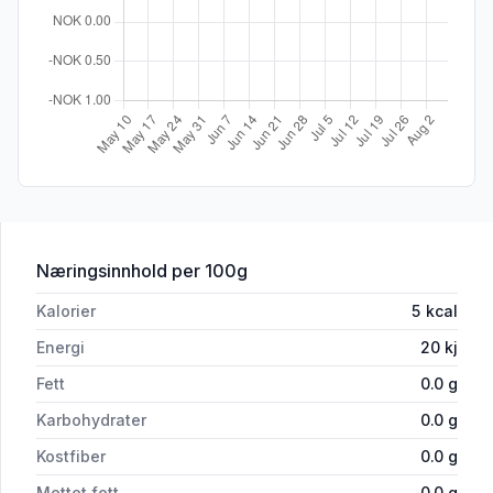
for 'Nocco Juicy Breeze 0,33l boks'
Næringsinnhold
per 100g
Kalorier
5
kcal
Energi
20
kj
Fett
0.0
g
Karbohydrater
0.0
g
Kostfiber
0.0
g
Mettet fett
0.0
g