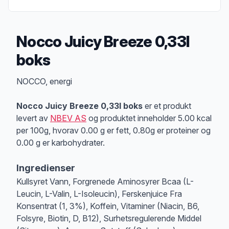
Nocco Juicy Breeze 0,33l
boks
Produktbeskrivelse
NOCCO, energi
Nocco Juicy Breeze 0,33l boks
er et produkt
levert av
NBEV AS
og produktet inneholder 5.00 kcal
per 100g, hvorav 0.00 g er fett, 0.80g er proteiner og
0.00 g er karbohydrater.
Ingredienser
Kullsyret Vann, Forgrenede Aminosyrer Bcaa (L-
Leucin, L-Valin, L-Isoleucin), Ferskenjuice Fra
Konsentrat (1, 3%), Koffein, Vitaminer (Niacin, B6,
Folsyre, Biotin, D, B12), Surhetsregulerende Middel