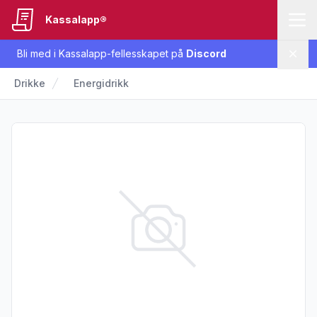
Kassalapp®
Bli med i Kassalapp-fellesskapet på
Discord
Lukk
Drikke
Energidrikk