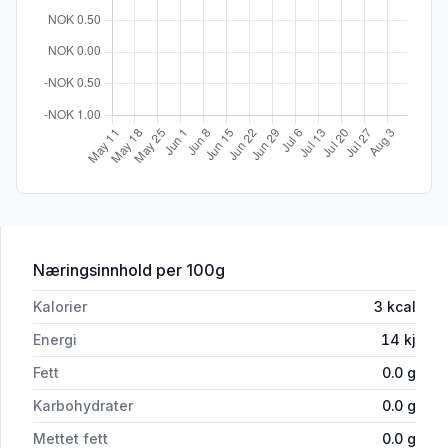
for 'Nocco Blood Orange Del Sol 0,33l
Næringsinnhold
per 100g
Kalorier
3
kcal
Energi
14
kj
Fett
0.0
g
Karbohydrater
0.0
g
Mettet fett
0.0
g