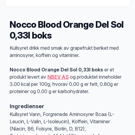
Nocco Blood Orange Del Sol
0,33l boks
Produktbeskrivelse
Kullsyret drikk med smak av grapefrukt beriket med
aminosyrer, koffein og vitaminer.
Nocco Blood Orange Del Sol 0,33l boks
er et
produkt levert av
NBEV AS
og produktet inneholder
3.00 kcal per 100g, hvorav 0.00 g er fett, 0.80g er
proteiner og 0.00 g er karbohydrater.
Ingredienser
Kullsyret Vann, Forgrenede Aminosyrer Bcaa (L-
Leucin, L-Valin, L-Isoleucin), Koffein, Vitaminer
(Niacin, B6, Folsyre, Biotin, D, B12),