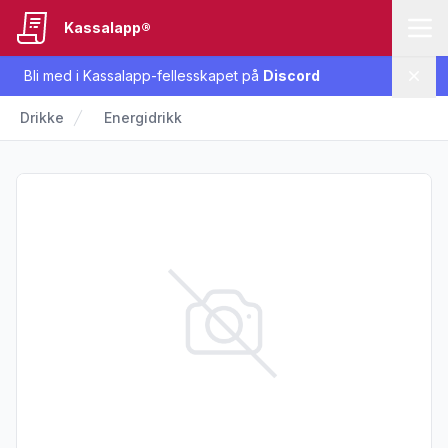
Kassalapp®
Bli med i Kassalapp-fellesskapet på
Discord
Lukk
Drikke
Energidrikk