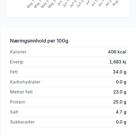
for 'Galbani Pecorino Romano DOP 16
Næringsinnhold
per 100g
Kalorier
406
kcal
Energi
1,683
kj
Fett
34.0
g
Karbohydrater
0.0
g
Mettet fett
23.0
g
Protein
25.0
g
Salt
4.7
g
Sukkerarter
0.0
g