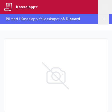
Kassalapp®
Bli med i Kassalapp-fellesskapet på
Discord
Lukk