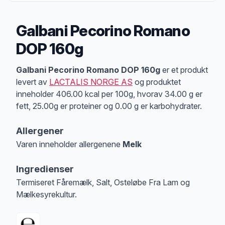
Galbani Pecorino Romano
DOP 160g
Produktbeskrivelse
Galbani Pecorino Romano DOP 160g
er et produkt
levert av
LACTALIS NORGE AS
og produktet
inneholder 406.00 kcal per 100g, hvorav 34.00 g er
fett, 25.00g er proteiner og 0.00 g er karbohydrater.
Allergener
Varen inneholder allergenene
Melk
Merk
at denne informasjonen er bare til informasjon, sjekk pakkningen og 
Ingredienser
Termiseret Fåremælk, Salt, Osteløbe Fra Lam og
Mælkesyrekultur.