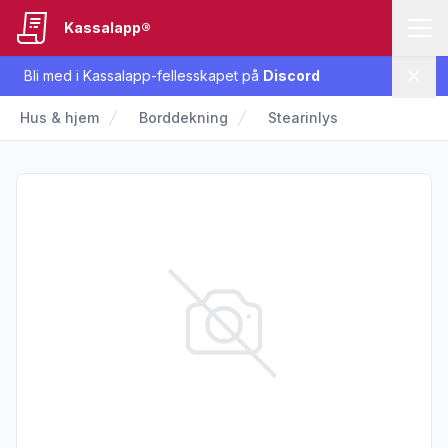
Kassalapp®
Bli med i Kassalapp-fellesskapet på
Discord
Lukk
Hus & hjem
Borddekning
Stearinlys