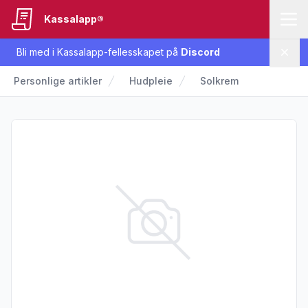
Kassalapp®
Bli med i Kassalapp-fellesskapet på
Discord
Lukk
Personlige artikler
Hudpleie
Solkrem