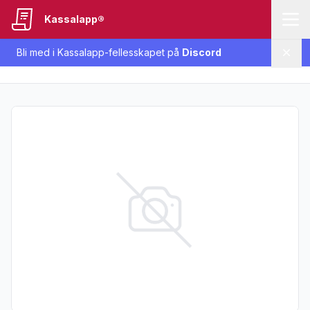
Kassalapp®
Bli med i Kassalapp-fellesskapet på
Discord
Lukk