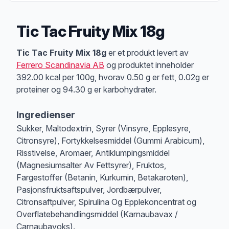
Tic Tac Fruity Mix 18g
Produktbeskrivelse
Tic Tac Fruity Mix 18g
er et produkt levert av
Ferrero Scandinavia AB
og produktet inneholder
392.00 kcal per 100g, hvorav 0.50 g er fett, 0.02g er
proteiner og 94.30 g er karbohydrater.
Ingredienser
Sukker, Maltodextrin, Syrer (Vinsyre, Epplesyre,
Citronsyre), Fortykkelsesmiddel (Gummi Arabicum),
Risstivelse, Aromaer, Antiklumpingsmiddel
(Magnesiumsalter Av Fettsyrer), Fruktos,
Fargestoffer (Betanin, Kurkumin, Betakaroten),
Pasjonsfruktsaftspulver, Jordbærpulver,
Citronsaftpulver, Spirulina Og Epplekoncentrat og
Overflatebehandlingsmiddel (Karnaubavax /
Carnaubavoks).