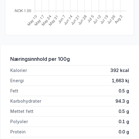
for 'Tic Tac Fruity Mix 18g'
Næringsinnhold
per 100g
Kalorier
392
kcal
Energi
1,663
kj
Fett
0.5
g
Karbohydrater
94.3
g
Mettet fett
0.5
g
Polyoler
0.1
g
Protein
0.0
g