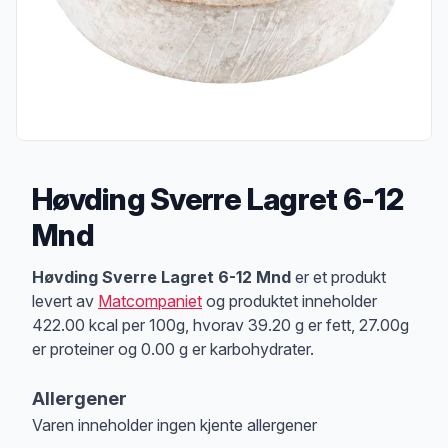
Høvding Sverre Lagret 6-12
Mnd
Produktbeskrivelse
Høvding Sverre Lagret 6-12 Mnd
er et produkt
levert av
Matcompaniet
og produktet inneholder
422.00 kcal per 100g, hvorav 39.20 g er fett, 27.00g
er proteiner og 0.00 g er karbohydrater.
Allergener
Varen inneholder ingen kjente allergener
Merk
at denne informasjonen er bare til informasjon, sjekk pakkningen og 