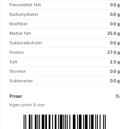
Flerumettet fett
0.0
g
Karbohydrater
0.0
g
Kostfiber
0.0
g
Mettet fett
25.0
g
Sukkeralkoholer
0.0
g
Protein
27.0
g
Salt
2.3
g
Stivelse
0.0
g
Sukkerarter
0.0
g
Priser
Ingen priser å vise