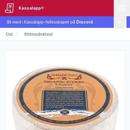
Kassalapp®
Bli med i Kassalapp-fellesskapet på
Discord
Lukk
Ost
Kittmodnetost