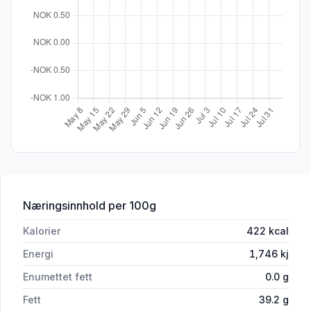
for 'Høvding Sverre Lagret 6-12 Mnd'
Næringsinnhold
per 100g
Kalorier
422
kcal
Energi
1,746
kj
Enumettet fett
0.0
g
Fett
39.2
g