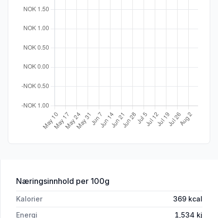
for 'Sangnæspølsa Snabb 420g'
Næringsinnhold
per 100g
Kalorier
369
kcal
Energi
1,534
kj