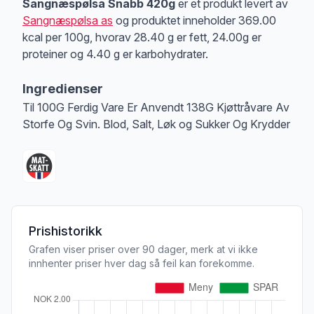
Produktbeskrivelse
Sangnæspølsa Snabb 420g
er et produkt levert av
Sangnæspølsa as
og produktet inneholder 369.00
kcal per 100g, hvorav 28.40 g er fett, 24.00g er
proteiner og 4.40 g er karbohydrater.
Ingredienser
Til 100G Ferdig Vare Er Anvendt 138G Kjøttråvare Av
Storfe Og Svin. Blod, Salt, Løk og Sukker Og Krydder
Prishistorikk
Grafen viser priser over 90 dager, merk at vi ikke
innhenter priser hver dag så feil kan forekomme.