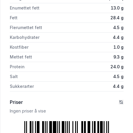
Enumettet fett
13.0
g
Fett
28.4
g
Flerumettet fett
4.5
g
Karbohydrater
4.4
g
Kostfiber
1.0
g
Mettet fett
9.3
g
Protein
24.0
g
Salt
4.5
g
Sukkerarter
4.4
g
Priser
Ingen priser å vise