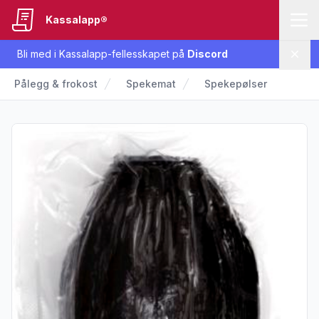
Kassalapp®
Bli med i Kassalapp-fellesskapet på
Discord
Lukk
Pålegg & frokost
Spekemat
Spekepølser