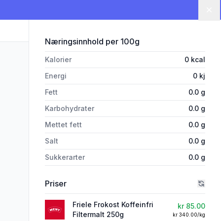
Lu
for 'Friele Frokost Koffeinfri Fi
Næringsinnhold
per 100g
Kalorier
0
kcal
Energi
0
kj
Fett
0.0
g
Karbohydrater
0.0
g
Mettet fett
0.0
g
Salt
0.0
g
Sukkerarter
0.0
g
Priser
Friele Frokost Koffeinfri
kr 85.00
Filtermalt 250g
kr 340.00/kg