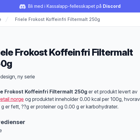
Bli med i Kassalapp-fellesskapet på
Discord
e
Friele Frokost Koffeinfri Filtermalt 250g
iele Frokost Koffeinfri Filtermalt
50g
duktbeskrivelse
 design, ny serie
le Frokost Koffeinfri Filtermalt 250g
er et produkt levert av
retail norge
og produktet inneholder 0.00 kcal per 100g, hvorav
 g er fett, ??g er proteiner og 0.00 g er karbohydrater.
redienser
e