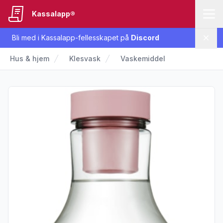
Kassalapp®
Bli med i Kassalapp-fellesskapet på
Discord
Lukk
Hus & hjem
Klesvask
Vaskemiddel