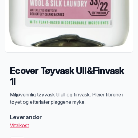
Ecover Tøyvask Ull&Finvask
1l
Produktbeskrivelse
Miljøvennlig tøyvask til ull og finvask. Pleier fibrene i
tøyet og etterlater plaggene myke.
Leverandør
Vitalkost