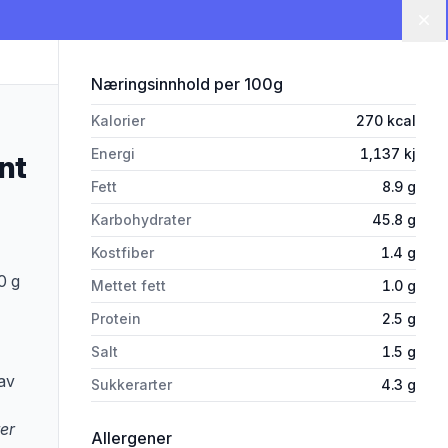
Lu
for 'Focaccia glutenfri Frys 29
Næringsinnhold
per 100g
Kalorier
270
kcal
Energi
1,137
kj
nt
Fett
8.9
g
Karbohydrater
45.8
g
Kostfiber
1.4
g
0 g
Mettet fett
1.0
g
Protein
2.5
g
Salt
1.5
g
av
Sukkerarter
4.3
g
er
i 'Focaccia glutenfri Frys 295g Tange
Allergener