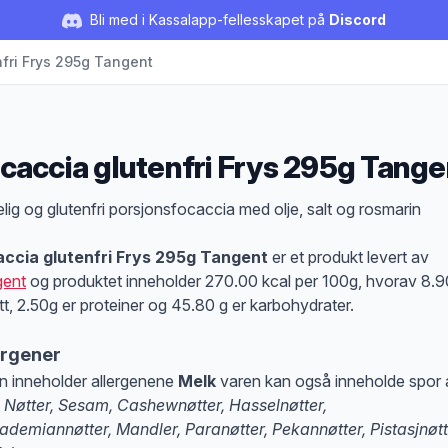
Bli med i Kassalapp-fellesskapet på
Discord
nfri Frys 295g Tangent
caccia glutenfri Frys 295g Tange
duktbeskrivelse
lig og glutenfri porsjonsfocaccia med olje, salt og rosmarin
ccia glutenfri Frys 295g Tangent
er et produkt levert av
gent
og produktet inneholder 270.00 kcal per 100g, hvorav 8.9
ett, 2.50g er proteiner og 45.80 g er karbohydrater.
ergener
n inneholder allergenene
Melk
varen kan også inneholde spor 
 Nøtter, Sesam, Cashewnøtter, Hasselnøtter,
demiannøtter, Mandler, Paranøtter, Pekannøtter, Pistasjnøtt