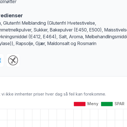
alnøtter
at denne informasjonen er bare til informasjon, sjekk pakkningen og innholdsbesk
redienser
, Glutenfri Melblanding (Glutenfri Hvetestivelse,
metmelkpulver, Sukker, Bakepulver (E450, E500), Maisstivels
ykningsmiddel (E412, E464), Salt, Aroma, Melbehandlingsmidd
lase)), Rapsolje, Gjær, Maldonsalt og Rosmarin
 vi ikke innhenter priser hver dag så feil kan forekomme.