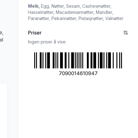
Melk,
Egg,
Nøtter,
Sesam,
Cashewnøtter,
rivelsen nøye om du har allergier, vi tar forbehold om at det kan være feil i da
Hasselnøtter,
Macademiannøtter,
Mandler,
Paranøtter,
Pekannøtter,
Pistasjnøtter,
Valnøtter
e,
Priser
el
Ingen priser å vise
7090014610947