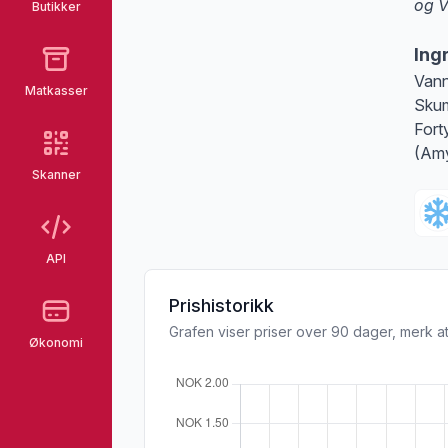
og V
Butikker
Merk
Ing
Vann
Matkasser
Skum
Fort
(Amy
Skanner
API
Prishistorikk
Grafen viser priser over 90 dager, merk at
Økonomi