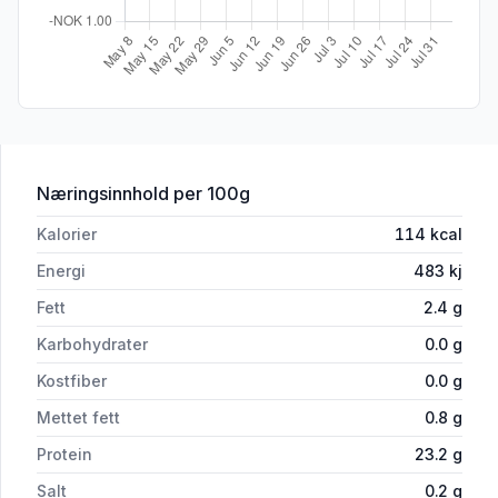
for 'Reinsdyr Ytrefilet 300g Folkets'
Næringsinnhold
per 100g
Kalorier
114
kcal
Energi
483
kj
Fett
2.4
g
Karbohydrater
0.0
g
Kostfiber
0.0
g
Mettet fett
0.8
g
Protein
23.2
g
Salt
0.2
g