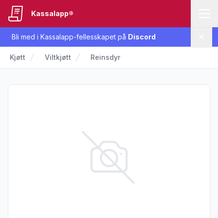
Kassalapp®
Bli med i Kassalapp-fellesskapet på
Discord
Lukk
Kjøtt
Viltkjøtt
Reinsdyr