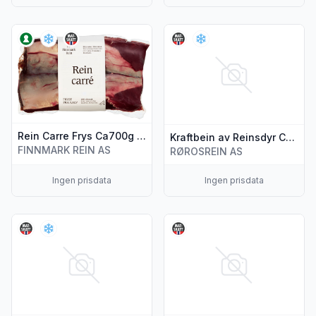
Vis flere detaljer for produktet "Rein Carre Frys Ca700g Fi
Vis flere detaljer for produkte
Rein Carre Frys Ca700g Finnmark Rein
Kraftbein av Reinsdyr Ca 1kg
FINNMARK REIN AS
RØROSREIN AS
Ingen prisdata
Ingen prisdata
Vis flere detaljer for produktet "Rørosviddas Perle"
Vis flere detaljer for produkte