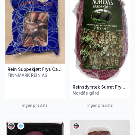
Rein Suppekjøtt Frys Ca1kg Varanger
FINNMARK REIN AS
Reinsdyrstek Surret Frys Nordås Gårdskjøtt
Nordås gård
Ingen prisdata
Ingen prisdata
Vis flere detaljer for produktet "Rein Mørbrad Ca260g Finnm
Vis flere detaljer for produ