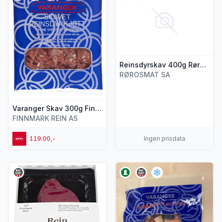
Reinsdyrskav 400g Rørosrein
RØROSMAT SA
Varanger Skav 300g Finnmark Rein
FINNMARK REIN AS
119.00,-
Ingen prisdata
Vis flere detaljer for produktet "Rein Medaljong 300g Finnm
Vis flere detaljer for produkt