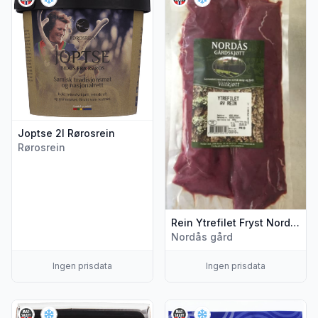
Joptse 2l Rørosrein
Rørosrein
Rein Ytrefilet Fryst Nordås Gårdskjøtt
Nordås gård
Ingen prisdata
Ingen prisdata
Vis flere detaljer for produktet "Rein Medaljong Frys 300g 
Vis flere detaljer for produkt