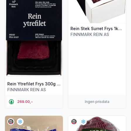
Rein Stek Surret Frys 1kg Finnmark Rein
FINNMARK REIN AS
Rein Ytrefilet Frys 300g Finnmark Rein
FINNMARK REIN AS
269.00,-
Ingen prisdata
Vis flere detaljer for produktet "Rein Suppekjøtt Frys Ca1kg
Vis flere detaljer for produkt