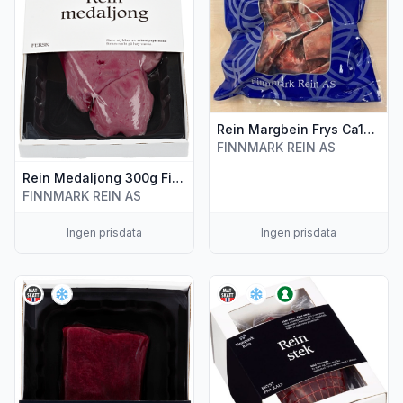
Rein Margbein Frys Ca1kg Varanger
FINNMARK REIN AS
Rein Medaljong 300g Finnmark Rein
FINNMARK REIN AS
Ingen prisdata
Ingen prisdata
Vis flere detaljer for produktet "Rein Ytrefilet Frys 300g Fi
Vis flere detaljer for produkt