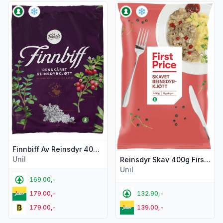
Vis flere detaljer for produktet "Finnbiff Av Reinsdyr 400g F
Vis flere detaljer for produkt
Finnbiff Av Reinsdyr 400g Folkets
Unil
Reinsdyr Skav 400g First Price
Unil
169.00,-
179.00,-
132.90,-
179.00,-
139.00,-