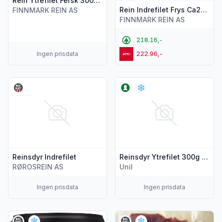
Rein Ytrefilet Fersk 300g Finnmark Rein
Rein Indrefilet Frys Ca250g Finnmark Rein
FINNMARK REIN AS
FINNMARK REIN AS
218.16,-
Ingen prisdata
222.96,-
Vis flere detaljer for produktet "Reinsdyr Indrefilet"
Vis flere detaljer for produkte
Reinsdyr Indrefilet
Reinsdyr Ytrefilet 300g Folkets
RØROSREIN AS
Unil
Ingen prisdata
Ingen prisdata
Vis flere detaljer for produktet "Joptse 2l Rørosrein"
Vis flere detaljer for produkte