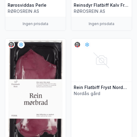
Rørosviddas Perle
Reinsdyr Flatbiff Kalv Fra Rørosrein
RØROSREIN AS
RØROSREIN AS
Ingen prisdata
Ingen prisdata
Vis flere detaljer for produktet "Rein Mørbrad Ca260g Finnm
Vis flere detaljer for produkte
Rein Flatbiff Fryst Nordås Gårdskjøtt
Nordås gård