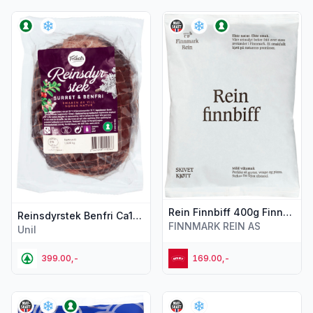
Vis flere detaljer for produktet "Reinsdyrstek Benfri Ca1kg F
Vis flere detaljer for produkt
Rein Finnbiff 400g Finnmark Rein
Reinsdyrstek Benfri Ca1kg Folkets
FINNMARK REIN AS
Unil
399.00,-
169.00,-
Vis flere detaljer for produktet "Varanger Skav 300g Finnma
Vis flere detaljer for produk