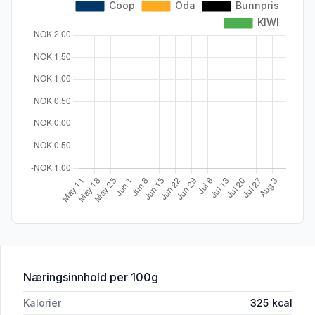
for 'Italiensk Salat med Skinke 180 g'
Næringsinnhold
per 100g
Kalorier
325
kcal