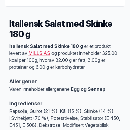
Italiensk Salat med Skinke
180 g
Produktbeskrivelse
Italiensk Salat med Skinke 180 g
er et produkt
levert av
MILLS AS
og produktet inneholder 325.00
kcal per 100g, hvorav 32.00 g er fett, 3.00g er
proteiner og 6.00 g er karbohydrater.
Allergener
Varen inneholder allergenene
Egg og Sennep
Merk
at denne informasjonen er bare til informasjon, sjekk pakkningen og 
Ingredienser
Rapsolje, Gulrot (21 %), Kål (15 %), Skinke (14 %)
[Svinekjøtt (70 %), Potetstivelse, Stabilisator (E 450,
E451, E 508), Dekstrose, Modifisert Vegetabilsk