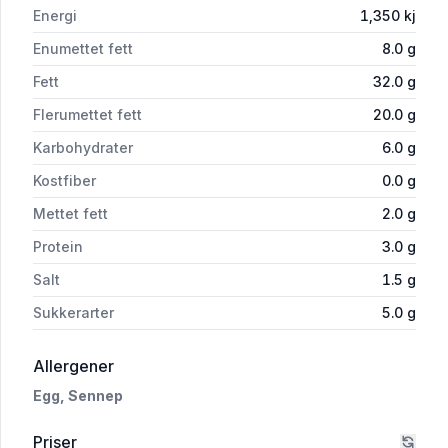
Energi
1,350
kj
Enumettet fett
8.0
g
Fett
32.0
g
Flerumettet fett
20.0
g
Karbohydrater
6.0
g
Kostfiber
0.0
g
Mettet fett
2.0
g
Protein
3.0
g
Salt
1.5
g
Sukkerarter
5.0
g
i 'Italiensk Salat med Skinke 180 g'
Allergener
Egg,
Sennep
Priser