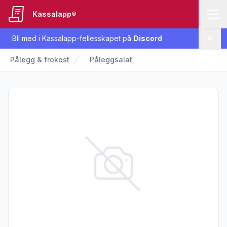
Kassalapp®
Bli med i Kassalapp-fellesskapet på
Discord
Lukk
Pålegg & frokost
Påleggsalat