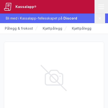
Kassalapp®
Bli med i Kassalapp-fellesskapet på
Discord
Lukk
Pålegg & frokost
Kjøttpålegg
Kjøttpålegg