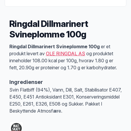
Ringdal Dillmarinert
Svineplomme 100g
Produktbeskrivelse
Ringdal Dillmarinert Svineplomme 100g
er et
produkt levert av
OLE RINGDAL AS
og produktet
inneholder 108.00 kcal per 100g, hvorav 1.80 g er
fett, 20.90g er proteiner og 1.70 g er karbohydrater.
Ingredienser
Svin Flatbiff (94%), Vann, Dill, Salt, Stabilisator E407,
E450, E451 Antioksidant E301, Konserveringsmiddel
E250, E261, E326, E508 og Sukker. Pakket I
Beskyttende Atmosfære.