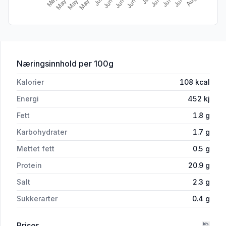
for 'Ringdal Dillmarinert Svineplomme
Næringsinnhold
per 100g
Kalorier
108
kcal
Energi
452
kj
Fett
1.8
g
Karbohydrater
1.7
g
Mettet fett
0.5
g
Protein
20.9
g
Salt
2.3
g
Sukkerarter
0.4
g
Priser