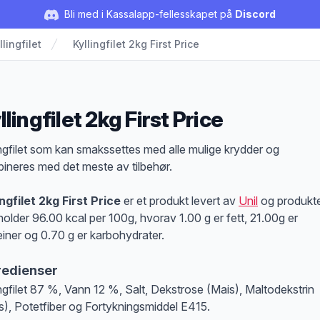
Bli med i Kassalapp-fellesskapet på
Discord
llingfilet
Kyllingfilet 2kg First Price
llingfilet 2kg First Price
duktbeskrivelse
ingfilet som kan smakssettes med alle mulige krydder og
ineres med det meste av tilbehør.
ingfilet 2kg First Price
er et produkt levert av
Unil
og produkt
holder 96.00 kcal per 100g, hvorav 1.00 g er fett, 21.00g er
einer og 0.70 g er karbohydrater.
redienser
ingfilet 87 %, Vann 12 %, Salt, Dekstrose (Mais), Maltodekstrin
s), Potetfiber og Fortykningsmiddel E415.