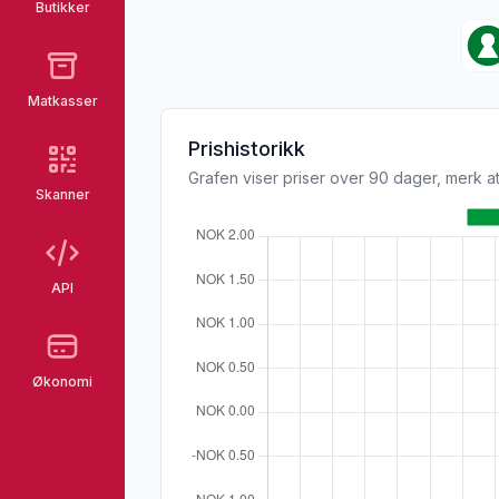
Butikker
Matkasser
Prishistorikk
Grafen viser priser over 90 dager, merk at
Skanner
API
Økonomi