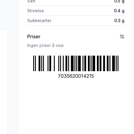
Salt
0.5
g
Stivelse
0.4
g
Sukkerarter
0.3
g
Priser
Ingen priser å vise
7035620014215