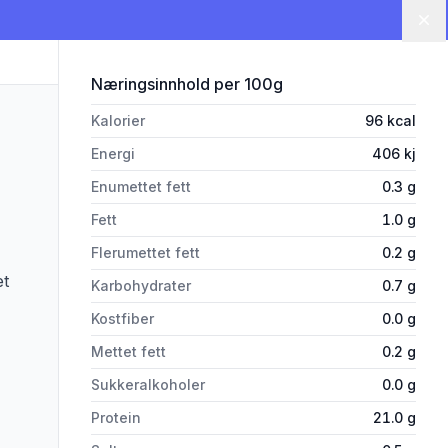
Lu
for 'Kyllingfilet 2kg First Price'
Næringsinnhold
per 100g
Kalorier
96
kcal
Energi
406
kj
Enumettet fett
0.3
g
Fett
1.0
g
Flerumettet fett
0.2
g
et
Karbohydrater
0.7
g
Kostfiber
0.0
g
Mettet fett
0.2
g
Sukkeralkoholer
0.0
g
Protein
21.0
g