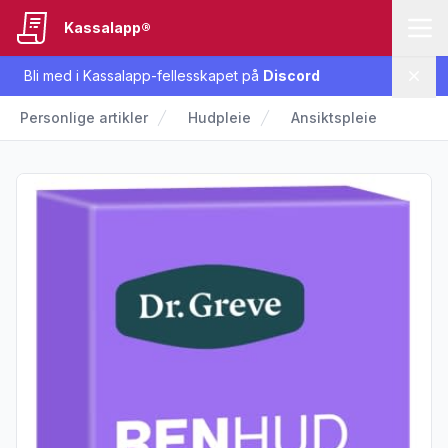
Kassalapp®
Bli med i Kassalapp-fellesskapet på
Discord
Lukk
Personlige artikler
Hudpleie
Ansiktspleie